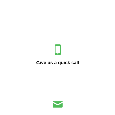
+41 44 586 2588
Give us a quick call
info@iot40.systems